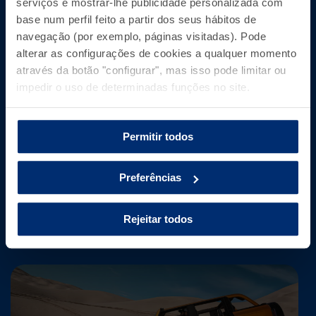
serviços e mostrar-lhe publicidade personalizada com
base num perfil feito a partir dos seus hábitos de
navegação (por exemplo, páginas visitadas). Pode
alterar as configurações de cookies a qualquer momento
Li e aceito a
Política de Privacidade
através da botão "configurar", mas isso pode limitar ou
impedir o uso de determinadas funções no site.
Informação básica tratamento de dados
Leia mais +
Telefonamos-lhe
Permitir todos
OU LIGUE-NOS PARA
Preferências
800 210 373
(número gratuito)
Rejeitar todos